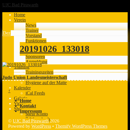
UJC Bad Pirawarth
Home
Verein
News
Trainer
Dez
5
2019
Vorstand
Funktionen
Chronik
20191026_133018
Dokumente
Sponsoren
Anmeldung
Training
Trainingszeiten
Judo Union Landesmeisterschaft
Mitgliedsbeiträge
Hygiene auf der Matte
Kalender
↑
iCal Feeds
Galerie
Home
Videos
Kontakt
Shop
Impressum
Mein Konto
Warenkorb
©
UJC Bad Pirawarth
2026
Powered by
WordPress
•
Themify WordPress Themes