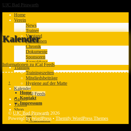
UJC Bad Pirawarth
Home
Verein
News
Trainer
Vorstand
Kalender
Funktionen
Chronik
Dokumente
Sponsoren
Anmeldung
Informationen zu iCal Feeds
Training
Trainingszeiten
Mitgliedsbeiträge
↑
Hygiene auf der Matte
Kalender
Home
iCal Feeds
Kontakt
Galerie
Impressum
Videos
Shop
©
UJC Bad Pirawarth
2026
Mein Konto
Powered by
WordPress
•
Themify WordPress Themes
Warenkorb