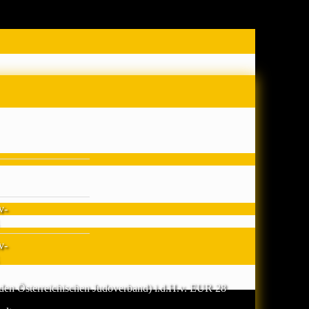
v-
v-
n den Österreichischen Judoverband) i.d.H.v. EUR 28