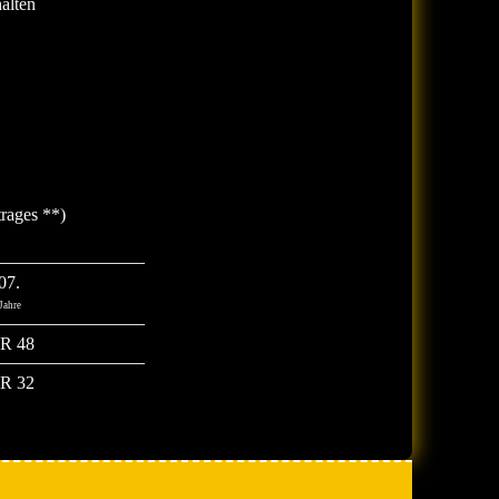
halten
rages **)
07.
 Jahre
R 48
R 32