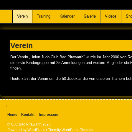
UJC Bad Pirawarth
Verein
Training
Kalender
Galerie
Videos
Sh
Verein
Der Verein „Union Judo Club Bad Pirawarth“ wurde im Jahr 2006 von Rom
die erste Kindergruppe mit 25 Anmeldungen und weitere Mitglieder sti
finden.
Heute zählt der Verein um die 50 Judokas die von unseren Trainern bet
↑
Home
Kontakt
Impressum
©
UJC Bad Pirawarth
2026
Powered by
WordPress
•
Themify WordPress Themes