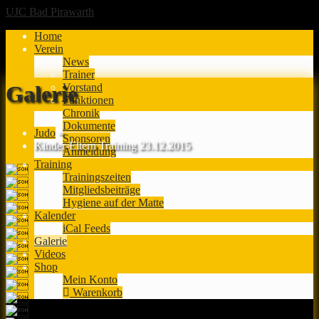
UJC Bad Pirawarth
Home
Verein
News
Trainer
Vorstand
Galerie
Funktionen
Chronik
Dokumente
Judo
»
Sponsoren
Kinder-Eltern Training 23.12.2015
Anmeldung
Training
Trainingszeiten
Mitgliedsbeiträge
Hygiene auf der Matte
Kalender
iCal Feeds
Galerie
Videos
Shop
Mein Konto
Warenkorb