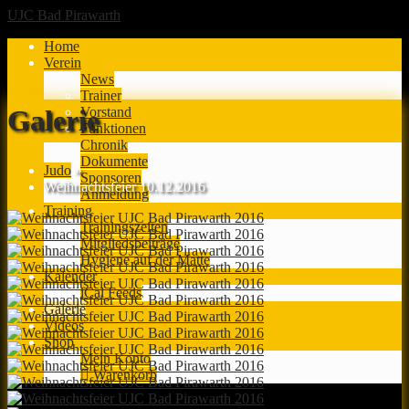
UJC Bad Pirawarth
Home
Verein
News
Trainer
Vorstand
Galerie
Funktionen
Chronik
Dokumente
Judo
»
Sponsoren
Weihnachtsfeier 10.12.2016
Anmeldung
Training
Trainingszeiten
Mitgliedsbeiträge
Hygiene auf der Matte
Kalender
iCal Feeds
Galerie
Videos
Shop
Mein Konto
Warenkorb